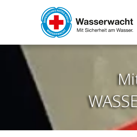
Mi
WASS