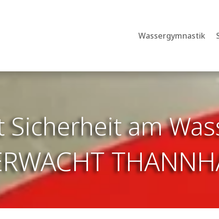
Wassergymnastik
t Sicherheit am Was
ERWACHT THANNH